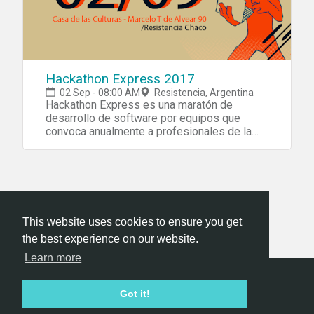
Hackathon Express 2017
02 Sep - 08:00 AM
Resistencia, Argentina
Hackathon Express es una maratón de
desarrollo de software por equipos que
convoca anualmente a profesionales de la
industria, grandes empresas e instituciones.
Con foco en en el uso de nuevas tecnologías
y el desarrollo de software, el evento
promueve la creación de nuevas soluciones y
genera un espacio propicio para la sinergia y
el networking. Tenemos el agrado de
This website uses cookies to ensure you get
invitarlos a participar de la sexta edición de
Hackathon Express. ¿Qué es una Hackathon?
the best experience on our website.
La denominación “hackathon” proviene de la
Learn more
combinación de las palabras “marathon” y
“hack”, juntas se definen como una marathon
Hackathon.com © 2026
de desarrollo informático, en el sentido
Got it!
All themes
All organizers
All countries
All cities
original del término no se refiere a delito
Terms of service
Privacy policy