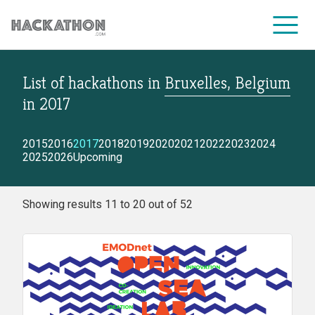
List of hackathons
in
Bruxelles, Belgium
CORPORATE SERVICES
in
2017
2015
2016
2017
2018
2019
2020
2021
2022
2023
2024
2025
2026
Upcoming
Showing results 11 to 20 out of 52