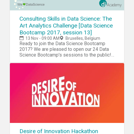
Consulting Skills in Data Science: The
Art Analytics Challenge [Data Science
Bootcamp 2017, session 13]
13 Nov - 09:00 AM
Bruxelles, Belgium
Ready to join the Data Science Bootcamp
2017? We are pleased to open our 24 Data
Science Bootcamp's sessions to the public!
In this session, Eric Lecoutre, from
WeLoveDataScience, will take all the
participants in a hackathon mode to perform a
data analysis on paintings related data. An art
expert will be present and contribute to the
totally non-objective evaluation, showing the
relevance of qualitative input in data related
projects. Team working, collaboration and
sharing will be encouraged. Moreover, it is
expected from the participants to act as
consultant. The dynamic will allowing
determining key questions and topics a
consultant must consider when dealing with
Desire of Innovation Hackathon