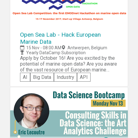
Open Sea Lab - Hack European
Marine Data
15 Nov - 08:00 AM
Antwerpen, Belgium
Yearly DataCamp Subscription
Apply by October 16! Are you excited by the
potential of marine open data? Are you aware
of the vast resource of European marine
open data made available by EMODnet ? Join
AI
Big Data
Industry
API
us at the 1st EMODnet Open Sea Lab to
explore EMODnet's marine open data! During
a three day open data bootcamp from 15-17
November 2017 in the vibrant Startup Village
in Antwerp Belgium, we will ideate and co-
create innovative solutions to unique
problems using EMODnet’s wealth of marine
data and services.