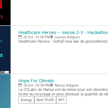
Healthcare Heroes – sessie 2-3 - Hackatho
25 Oct - 01:00 PM
Leuven, Belgium
Healthcare Heroes - Schrijf mee aan de gezondheid
Hope For Climate
18 Oct - 05:30 PM
Namur, Belgium
Le CSLabs de Namur est de retour pour son deuxième
inciter au recyclage et ainsi diminuer la quantité de
commun, le co-voiturage ? En un week-end, développe
Energy
Non-Profit
API
L'inscription est gratuite, réservée aux étudiants, et p