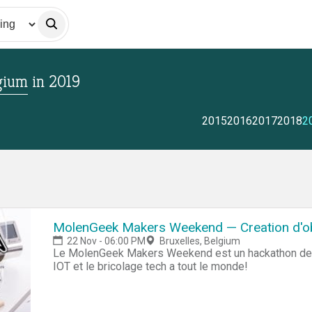
gium
in
2019
2015
2016
2017
2018
2
MolenGeek Makers Weekend — Creation d'ob
22 Nov - 06:00 PM
Bruxelles, Belgium
Le MolenGeek Makers Weekend est un hackathon de 48 
IOT et le bricolage tech a tout le monde!