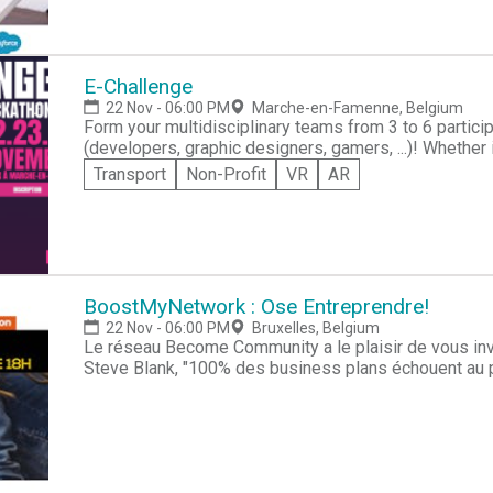
E-Challenge
22 Nov - 06:00 PM
Marche-en-Famenne, Belgium
Form your multidisciplinary teams from 3 to 6 partici
(developers, graphic designers, gamers, ...)! Whether in development, gaming, graphics,
communication or the field of education, coaches will be prese
Transport
Non-Profit
VR
AR
snacks and drinks included! Take advantage of our d
and toilets.
BoostMyNetwork : Ose Entreprendre!
22 Nov - 06:00 PM
Bruxelles, Belgium
Le réseau Become Community a le plaisir de vous inv
Steve Blank, "100% des business plans échouent au 
entreprendre dans ce cas ? Lors de cette conférenc
et outils tirés de Lean Startup, ainsi que les conse
concrètement.Nous ne verrons pas la théorie sur l’en
tirées de l’expérience d’entrepreneurs à succès. Un
mise en pratique pour les entrepreneurs en Belgiqu