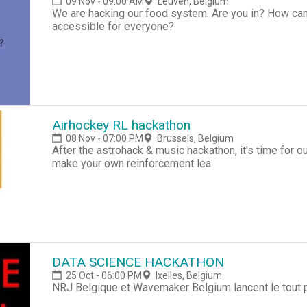
09 Nov - 09:00 AM
Leuven, Belgium
We are hacking our food system. Are you in? How ca
accessible for everyone?
Airhockey RL hackathon
08 Nov - 07:00 PM
Brussels, Belgium
After the astrohack & music hackathon, it's time for our
make your own reinforcement lea
DATA SCIENCE HACKATHON
25 Oct - 06:00 PM
Ixelles, Belgium
NRJ Belgique et Wavemaker Belgium lancent le tout 