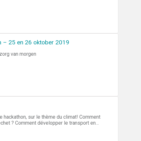
n – 25 en 26 oktober 2019
szorg van morgen
 hackathon, sur le thème du climat! Comment
 déchet ? Comment développer le transport en
z des solutions à la problématique du climat.
lusieurs prix sont à gagner.