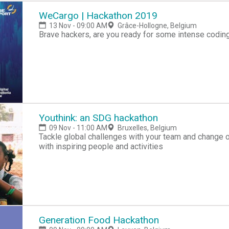
nombreux entrepreneurs à succès, orientés résultats 
ressources limitées• Les outils concrets à utiliser d
WeCargo | Hackathon 2019
certains participants pourraient vouloir démarrer leur 
13 Nov - 09:00 AM
Grâce-Hollogne, Belgium
conférence sera présentée par Michel Duchateau, Fac
Brave hackers, are you ready for some intense codin
Officer chez Convidencia, fondateur de Hackathon Bel
de ParticipAgile et du Hackathon Canvas.N'hésitez pa
invité https://www.linkedin.com/in/mduchateauEt sur
www.convidencia.comBoostMyNetwork est un concep
d'organiser des conférences présentées par des expe
porteurs de projets, chefs d'entreprise, entrepreneur
pitchs de 3 entrepreneurs19h00 : conférence20h00 : 
Youthink: an SDG hackathon
09 Nov - 11:00 AM
Bruxelles, Belgium
Tackle global challenges with your team and change our future! Brainstor
with inspiring people and activities
Generation Food Hackathon