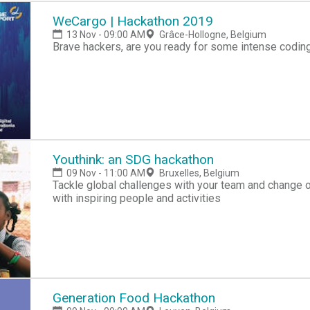
nombreux entrepreneurs à succès, orientés résultats 
ressources limitées• Les outils concrets à utiliser d
WeCargo | Hackathon 2019
certains participants pourraient vouloir démarrer leur 
13 Nov - 09:00 AM
Grâce-Hollogne, Belgium
conférence sera présentée par Michel Duchateau, Fac
Brave hackers, are you ready for some intense codin
Officer chez Convidencia, fondateur de Hackathon Bel
de ParticipAgile et du Hackathon Canvas.N'hésitez pa
invité https://www.linkedin.com/in/mduchateauEt sur
www.convidencia.comBoostMyNetwork est un concep
d'organiser des conférences présentées par des expe
porteurs de projets, chefs d'entreprise, entrepreneur
pitchs de 3 entrepreneurs19h00 : conférence20h00 : 
Youthink: an SDG hackathon
09 Nov - 11:00 AM
Bruxelles, Belgium
Tackle global challenges with your team and change our future! Brainstor
with inspiring people and activities
Generation Food Hackathon