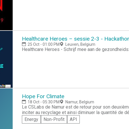
Healthcare Heroes – sessie 2-3 - Hackatho
25 Oct - 01:00 PM
Leuven, Belgium
Healthcare Heroes - Schrijf mee aan de gezondheid
Hope For Climate
18 Oct - 05:30 PM
Namur, Belgium
Le CSLabs de Namur est de retour pour son deuxième
inciter au recyclage et ainsi diminuer la quantité de
commun, le co-voiturage ? En un week-end, développe
Energy
Non-Profit
API
L'inscription est gratuite, réservée aux étudiants, et p