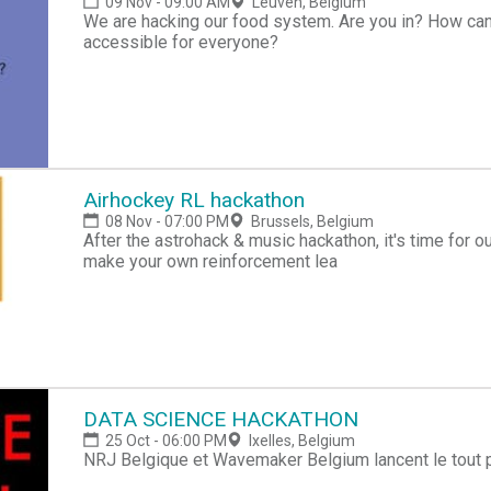
09 Nov - 09:00 AM
Leuven, Belgium
We are hacking our food system. Are you in? How ca
accessible for everyone?
Airhockey RL hackathon
08 Nov - 07:00 PM
Brussels, Belgium
After the astrohack & music hackathon, it's time for our
make your own reinforcement lea
DATA SCIENCE HACKATHON
25 Oct - 06:00 PM
Ixelles, Belgium
NRJ Belgique et Wavemaker Belgium lancent le tout 