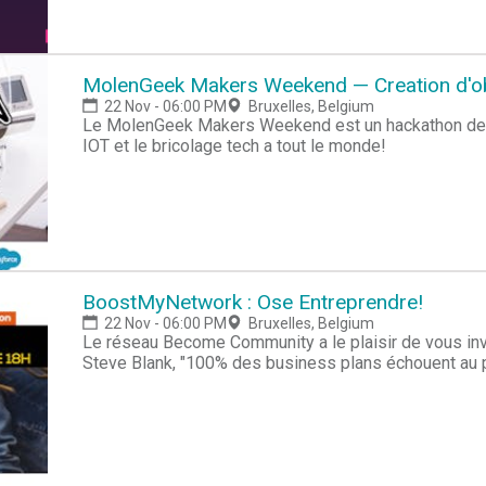
MolenGeek Makers Weekend — Creation d'ob
22 Nov - 06:00 PM
Bruxelles, Belgium
Le MolenGeek Makers Weekend est un hackathon de 48 
IOT et le bricolage tech a tout le monde!
BoostMyNetwork : Ose Entreprendre!
22 Nov - 06:00 PM
Bruxelles, Belgium
Le réseau Become Community a le plaisir de vous inv
Steve Blank, "100% des business plans échouent au 
entreprendre dans ce cas ? Lors de cette conférenc
et outils tirés de Lean Startup, ainsi que les conse
concrètement.Nous ne verrons pas la théorie sur l’en
tirées de l’expérience d’entrepreneurs à succès. Un
mise en pratique pour les entrepreneurs en Belgiqu