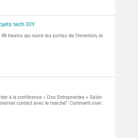
jets tech DIY
heures qui ouvre les portes de l'invention, le
iter à la conférence « Ose Entreprendre » Selon
premier contact avec le marché". Comment oser
e, Michel Duchateau vous donnera les méthodes
ils nécessaires pour commencer à entreprendre
trepreneuriat mais bien des bonnes pratiques
e séance de questions réponses est prévue sur la
e. Vous comprendrez ainsi • Comment de