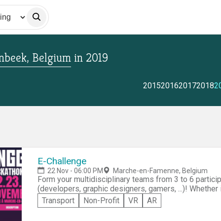
enbeek, Belgium
in
2019
2015
2016
2017
2018
2
E-Challenge
22 Nov - 06:00 PM
Marche-en-Famenne, Belgium
Form your multidisciplinary teams from 3 to 6 partici
(developers, graphic designers, gamers, ...)! Whether in development, gaming, graphics,
communication or the field of education, coaches will be prese
Transport
Non-Profit
VR
AR
snacks and drinks included! Take advantage of our d
and toilets.