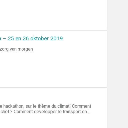
n – 25 en 26 oktober 2019
szorg van morgen
 hackathon, sur le thème du climat! Comment
 déchet ? Comment développer le transport en
z des solutions à la problématique du climat.
lusieurs prix sont à gagner.