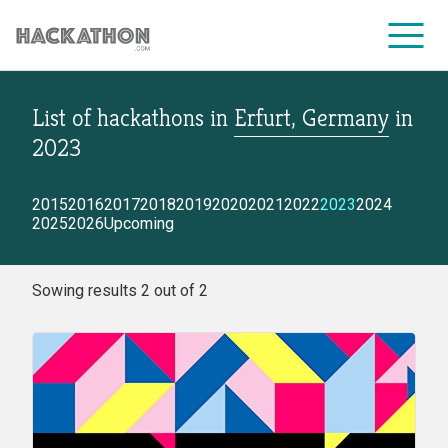
List of hackathons
in
Erfurt, Germany
in
CORPORATE SERVICES
2023
2015
2016
2017
2018
2019
2020
2021
2022
2023
2024
2025
2026
Upcoming
Sowing results 2 out of 2