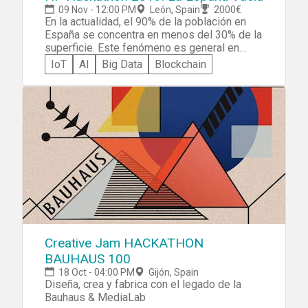
09 Nov - 12:00 PM
León, Spain
2000€
En la actualidad, el 90% de la población en
España se concentra en menos del 30% de la
superficie. Este fenómeno es general en
Europa, pero en ningún otro país es tan
IoT
AI
Big Data
Blockchain
acentuado como en España. Aquí, el 62% de
nuestras localidades pierden vecinos, no
sólo los pueblos, sino también las capitales
de provincia. Ante esta situación, en HP
queremos tomar parte activa en el impulso
de una solución que mejore este contexto. La
tecnología no es patrimonio exclusivo de las
ciudades, o de las grandes ciudades, debe
de ser un potenciador de la competitividad
decisivo en el medio rural Inscripción y
bases:
https://hpscds.com/eventos/hackathon/
Mantente informado en nuestro canal de
Creative Jam HACKATHON
Telegram 7.300 € en premios!
BAUHAUS 100
18 Oct - 04:00 PM
Gijón, Spain
Diseña, crea y fabrica con el legado de la
Bauhaus & MediaLab