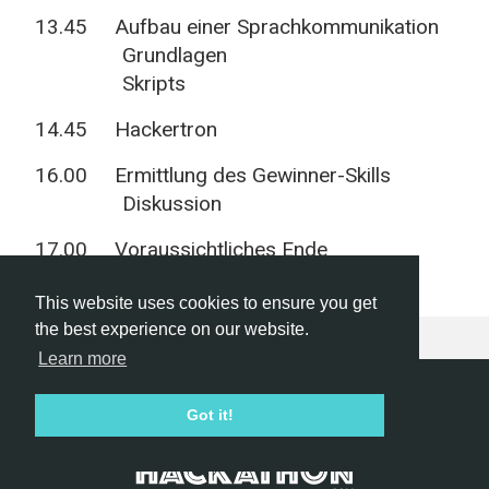
13.45 Aufbau einer Sprachkommunikation
Grundlagen
Skripts
14.45 Hackertron
16.00 Ermittlung des Gewinner-Skills
Diskussion
17.00 Voraussichtliches Ende
This website uses cookies to ensure you get
the best experience on our website.
Learn more
Hackathon.com © 2026
Got it!
All themes
All organizers
All countries
All cities
Terms of service
Privacy policy