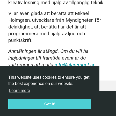
kreativ lösning med hjälp av tillgänglig teknik.
Vi är även glada att berätta att Mikael
Holmgren, utvecklare från Myndigheten för
delaktighet, att berätta hur det är att
programmera med hjälp av ljud och
punktskrift.
Anmälningen är stängd. Om du vill ha
inbjudningar till framtida event är du
välkommen att maila
info@claremont.se
This website uses cookies to ensure you get
the best experience on our website.
Learn more
Hackathon.com © 2026
Got it!
All themes
All organizers
All countries
All cities
Terms of service
Privacy policy