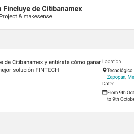
 Fincluye de Citibanamex
Project & makesense
ye de Citibanamex y entérate cómo ganar
Location
mejor solución FINTECH
Tecnológico
Zapopan
,
Me
Dates
From 9th Oc
to 9th Octob