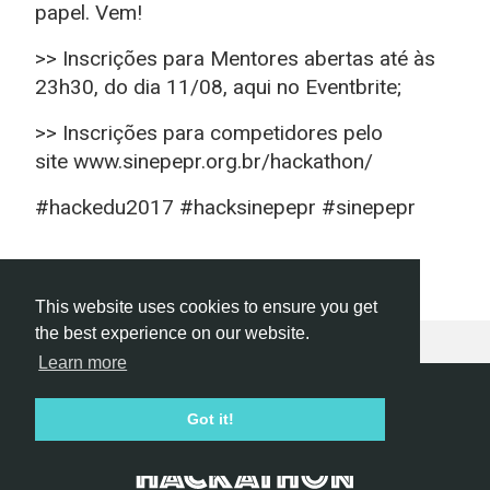
papel. Vem!
>> Inscrições para Mentores abertas até às
23h30, do dia 11/08, aqui no Eventbrite;
>> Inscrições para competidores pelo
site www.sinepepr.org.br/hackathon/
#hackedu2017 #hacksinepepr #sinepepr
This website uses cookies to ensure you get
the best experience on our website.
Learn more
Hackathon.com © 2026
Got it!
All themes
All organizers
All countries
All cities
Terms of service
Privacy policy