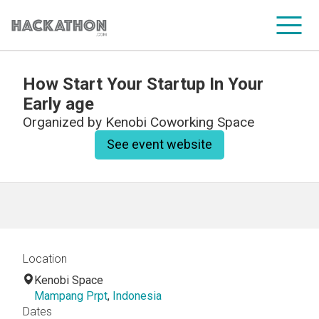
How Start Your Startup In Your
CORPORATE SERVICES
Early age
Organized by
Kenobi Coworking Space
See event website
Location
Kenobi Space
Mampang Prpt
,
Indonesia
Dates