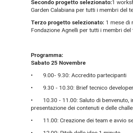
Secondo progetto selezionato:
1 worksh
Garden Calabiana
per tutti i membri del t
Terzo progetto selezionato:
1 mese di 
Fondazione Agnelli
per tutti i membri del
Programma:
Sabato 25 Novembre
•
9.00
-
9.30: Accredito partecipanti
•
9.30
-
10.30: Brief tecnico develope
•
10.30
-
11.00: Saluto di benvenuto
, 
presentazione dei contenuti e delle chall
•
11.00:
Creazione dei
team
e avvio s
•
12.00:
Pitch delle idee 1 minuto