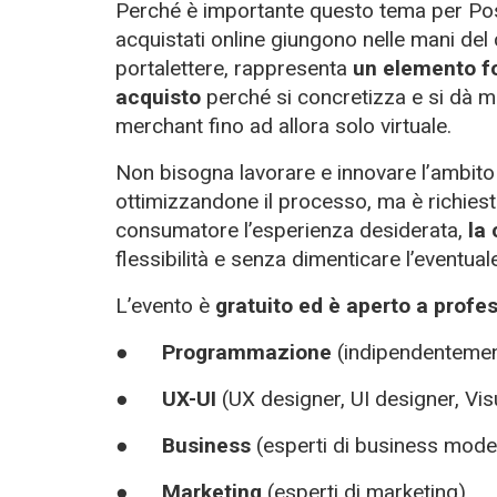
Perché è importante questo tema per Poste
acquistati online giungono nelle mani de
portalettere, rappresenta
un elemento f
acquisto
perché si concretizza e si dà ma
merchant fino ad allora solo virtuale.
Non bisogna lavorare e innovare l’ambito 
ottimizzandone il processo, ma è richiesto
consumatore l’esperienza desiderata
,
la
flessibilità e senza dimenticare l’eventual
L’evento è
gratuito ed è aperto a profess
●
Programmazione
(indipendentement
●
UX-UI
(UX designer, UI designer, Vis
●
Business
(esperti di business model
●
Marketing
(esperti di marketing)