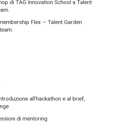
op di TAG Innovation School a Talent
eam.
membership Flex – Talent Garden
 team.
r
introduzione all’hackathon e al brief,
enge
essioni di
mentoring