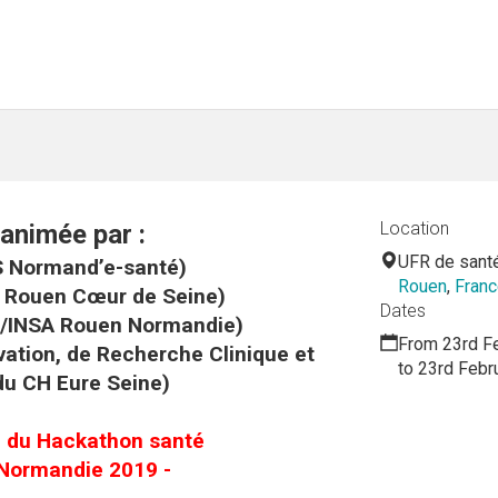
Location
animée par :
UFR de santé
S Normand’e-santé)
Rouen
,
Franc
 Rouen Cœur de Seine)
Dates
S/INSA Rouen Normandie)
From 23rd F
vation, de Recherche Clinique et
to 23rd Febr
u CH Eure Seine)
 du Hackathon santé
 Normandie 2019 -