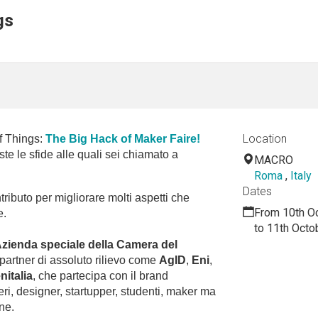
gs
Location
f Things: 
The Big Hack of Maker Faire!
ste le sfide 
alle quali sei chiamato a 
MACRO
Roma
,
Italy
Dates
tributo per migliorare molti aspetti che 
From 10th O
e.
to 11th Octo
zienda speciale della Camera del 
partner di assoluto rilievo come 
AgID
, 
Eni
, 
nitalia
, che partecipa con il brand 
eri, designer, startupper, studenti, maker ma 
ne.